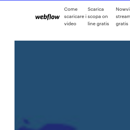
Come
Scarica
Nowvi
scaricare i
scopa on
stream
video
line gratis
gratis