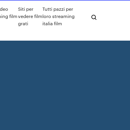
deo
Siti per
Tutti pazzi per
ing film
vedere film
loro streaming
grati
italia film